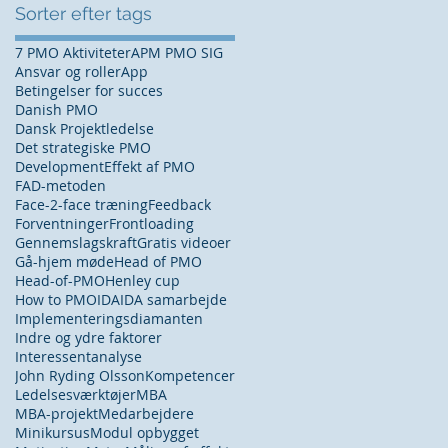
Sorter efter tags
7 PMO Aktiviteter
APM PMO SIG
Ansvar og roller
App
Betingelser for succes
Danish PMO
Dansk Projektledelse
Det strategiske PMO
Development
Effekt af PMO
FAD-metoden
Face-2-face træning
Feedback
Forventninger
Frontloading
Gennemslagskraft
Gratis videoer
Gå-hjem møde
Head of PMO
Head-of-PMO
Henley cup
How to PMO
IDA
IDA samarbejde
Implementeringsdiamanten
Indre og ydre faktorer
Interessentanalyse
John Ryding Olsson
Kompetencer
Ledelsesværktøjer
MBA
MBA-projekt
Medarbejdere
Minikursus
Modul opbygget