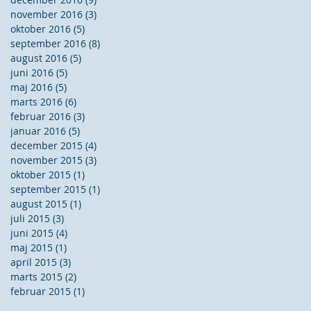
november 2016
(3)
3 indlæg
oktober 2016
(5)
5 indlæg
september 2016
(8)
8 indlæg
august 2016
(5)
5 indlæg
juni 2016
(5)
5 indlæg
maj 2016
(5)
5 indlæg
marts 2016
(6)
6 indlæg
februar 2016
(3)
3 indlæg
januar 2016
(5)
5 indlæg
december 2015
(4)
4 indlæg
november 2015
(3)
3 indlæg
oktober 2015
(1)
1 indlæg
september 2015
(1)
1 indlæg
august 2015
(1)
1 indlæg
juli 2015
(3)
3 indlæg
juni 2015
(4)
4 indlæg
maj 2015
(1)
1 indlæg
april 2015
(3)
3 indlæg
marts 2015
(2)
2 indlæg
februar 2015
(1)
1 indlæg