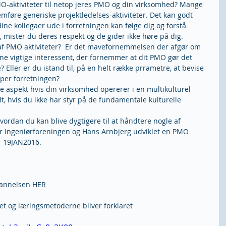
-aktiviteter til netop jeres PMO og din virksomhed? Mange 
øre generiske projektledelses-aktiviteter. Det kan godt 
ine kollegaer ude i forretningen kan følge dig og forstå 
mister du deres respekt og de gider ikke høre på dig.   
af PMO aktiviteter?  Er det mavefornemmelsen der afgør om 
ne vigtige interessent, der fornemmer at dit PMO gør det 
 Eller er du istand til, på en helt række prrametre, at bevise 
lper forretningen?  
e aspekt hvis din virksomhed opererer i en multikulturel 
lt, hvis du ikke har styr på de fundamentale kulturelle 
r Ingeniørforeningen og Hans Arnbjerg udviklet en PMO 
r 19JAN2016.
dannelsen HER
det og læringsmetoderne bliver forklaret 