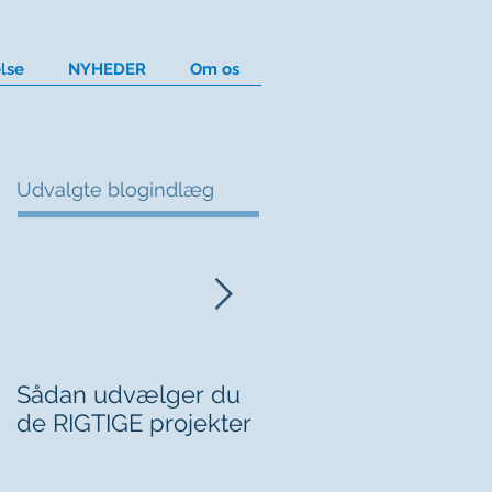
lse
NYHEDER
Om os
Udvalgte blogindlæg
Sådan udvælger du
Kan du sige fra
de RIGTIGE projekter
overfor chefen?