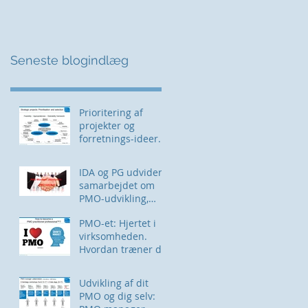
Seneste blogindlæg
Prioritering af
projekter og
forretnings-ideer.
Få et af mine PMO-
værktøjer her
IDA og PG udvider
samarbejdet om
PMO-udvikling,
træning og
PMO-et: Hjertet i
networking
virksomheden.
Hvordan træner du
denne muskel?
Udvikling af dit
PMO og dig selv: