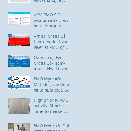
PMO manager
uddannelse: Start
28SEPT
APM PMO SIG
wisdom interview
on tailoring PMO to
companies.
Århus: Gratis Gå-
Hjem-møde: Hvad
laver et PMO og
hvordan måler du
Odense og Fyn:
effekten?
Gratis Gå-Hjem-
møde: Hvad laver
et PMO og hvordan
PMO Myte #3:
måler du effekten?
Metoder, værktøjer
og templates, SKAL
være hoved-fokus
High priority PMO-
for et PMO
activity: Shorter
Time-to-market
and project-
lifecycle. How?
PMO Myte #8: Only