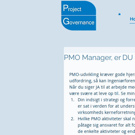
H
PMO Manager, er DU kl
PMO-udvikling kræver gode hjerne
udfordring, så kan Ingeniørfore
Når du siger JA til at arbejde m
være svære at leve op til. Se mi
Din indsigt i strategi og for
er sat i verden for at under
virksomheds kerneforretnin
Hvilke PMO aktiviteter skal
påtage sig ansvaret for alt f
de enkelte aktiviteter og en