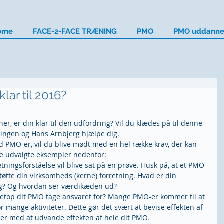
ome
FACE-2-FACE TRÆNING
PMO
PMO uddanne
ar til 2016?
r, er din klar til den udfordring? Vil du klædes på til denne 
ningen og Hans Arnbjerg hjælpe dig.
ed PMO-er, vil du blive mødt med en hel række krav, der kan 
ne udvalgte eksempler nedenfor: 
retningsforståelse vil blive sat på en prøve. Husk på, at et PMO 
støtte din virksomheds (kerne) forretning. Hvad er din 
g? Og hvordan ser værdikæden ud?  
 netop dit PMO tage ansvaret for? Mange PMO-er kommer til at 
or mange aktiviteter. Dette gør det svært at bevise effekten af 
der med at udvande effekten af hele dit PMO.  