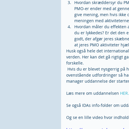
Hvordan skræddersyr du PMO
PMO-er ender med at gennemf
give mening, men hvis ikke d
meningen med aktiviteterne, 
Hvordan måler du effekten 
du er lykkedes? Er det den e
godt, der afgør jeres skæbne?
at jeres PMO aktiviteter hjæ
Husk også hele det international
verden. Her kan det gå rigtigt ga
forskelle.
 Hvis du er blevet nysgerrig på hvordan du kan blive dygtigere til at håndtere nogle af 
ovenstående udfordringer så ha
manager uddannelse der starte
Læs mere om uddannelsen 
HER.
Se også IDAs info-folder om ud
Og se en lille video hvor indhol