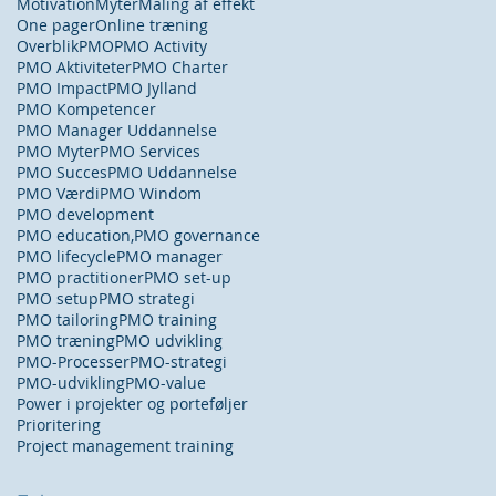
Motivation
Myter
Måling af effekt
One pager
Online træning
Overblik
PMO
PMO Activity
PMO Aktiviteter
PMO Charter
PMO Impact
PMO Jylland
PMO Kompetencer
PMO Manager Uddannelse
PMO Myter
PMO Services
PMO Succes
PMO Uddannelse
PMO Værdi
PMO Windom
PMO development
PMO education,
PMO governance
PMO lifecycle
PMO manager
PMO practitioner
PMO set-up
PMO setup
PMO strategi
PMO tailoring
PMO training
PMO træning
PMO udvikling
PMO-Processer
PMO-strategi
PMO-udvikling
PMO-value
Power i projekter og porteføljer
Prioritering
Project management training