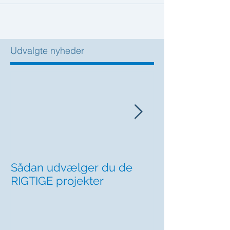
Udvalgte nyheder
Sådan udvælger du de
Kan du sige fr
RIGTIGE projekter
chefen?