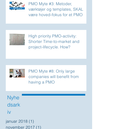
PMO Myte #3: Metoder,
værktøjer og templates, SKAL
være hoved-fokus for et PMO
High priority PMO-activity:
Shorter Time-to-market and
project-lifecycle. How?
PMO Myte #8: Only large
companies will benefit from
having a PMO
Nyhe
dsark
iv
januar 2018
(1)
1 indlæg
november 2017
(1)
1 indlæg