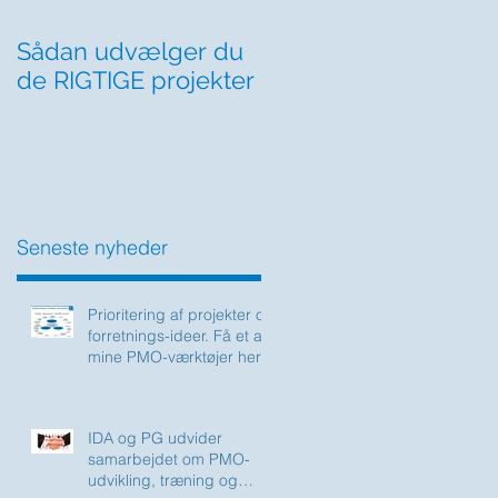
Sådan udvælger du
Kan du sige fra
de RIGTIGE projekter
overfor chefen?
Seneste nyheder
Prioritering af projekter og
forretnings-ideer. Få et af
mine PMO-værktøjer her
IDA og PG udvider
samarbejdet om PMO-
udvikling, træning og