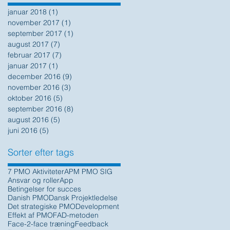
januar 2018
(1)
1 indlæg
november 2017
(1)
1 indlæg
september 2017
(1)
1 indlæg
august 2017
(7)
7 indlæg
februar 2017
(7)
7 indlæg
januar 2017
(1)
1 indlæg
december 2016
(9)
9 indlæg
november 2016
(3)
3 indlæg
oktober 2016
(5)
5 indlæg
september 2016
(8)
8 indlæg
august 2016
(5)
5 indlæg
juni 2016
(5)
5 indlæg
Sorter efter tags
7 PMO Aktiviteter
APM PMO SIG
Ansvar og roller
App
Betingelser for succes
Danish PMO
Dansk Projektledelse
Det strategiske PMO
Development
Effekt af PMO
FAD-metoden
Face-2-face træning
Feedback