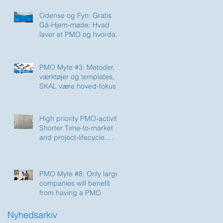
Odense og Fyn: Gratis
Gå-Hjem-møde: Hvad
laver et PMO og hvordan
måler du effekten?
PMO Myte #3: Metoder,
værktøjer og templates,
SKAL være hoved-fokus
for et PMO
High priority PMO-activity:
Shorter Time-to-market
and project-lifecycle.
How?
PMO Myte #8: Only large
companies will benefit
from having a PMO
Nyhedsarkiv