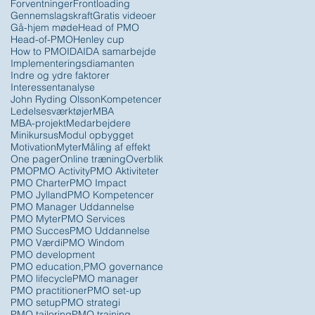
Forventninger
Frontloading
Gennemslagskraft
Gratis videoer
Gå-hjem møde
Head of PMO
Head-of-PMO
Henley cup
How to PMO
IDA
IDA samarbejde
Implementeringsdiamanten
Indre og ydre faktorer
Interessentanalyse
John Ryding Olsson
Kompetencer
Ledelsesværktøjer
MBA
MBA-projekt
Medarbejdere
Minikursus
Modul opbygget
Motivation
Myter
Måling af effekt
One pager
Online træning
Overblik
PMO
PMO Activity
PMO Aktiviteter
PMO Charter
PMO Impact
PMO Jylland
PMO Kompetencer
PMO Manager Uddannelse
PMO Myter
PMO Services
PMO Succes
PMO Uddannelse
PMO Værdi
PMO Windom
PMO development
PMO education,
PMO governance
PMO lifecycle
PMO manager
PMO practitioner
PMO set-up
PMO setup
PMO strategi
PMO tailoring
PMO training