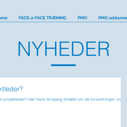
ome
FACE-2-FACE TRÆNING
PMO
PMO uddanne
NYHEDER
ktleder?
re projektleder? Hør Hans Arnbjerg fortælle om de forventninger, man