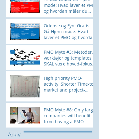
møde: Hvad laver et PMO
og hvordan måler du
effekten?
Odense og Fyn: Gratis
Gå-Hjem-møde: Hvad
laver et PMO og hvordan
måler du effekten?
PMO Myte #3: Metoder,
værktøjer og templates,
SKAL være hoved-fokus
for et PMO
High priority PMO-
activity: Shorter Time-to-
market and project-
lifecycle. How?
PMO Myte #8: Only large
companies will benefit
from having a PMO
Arkiv