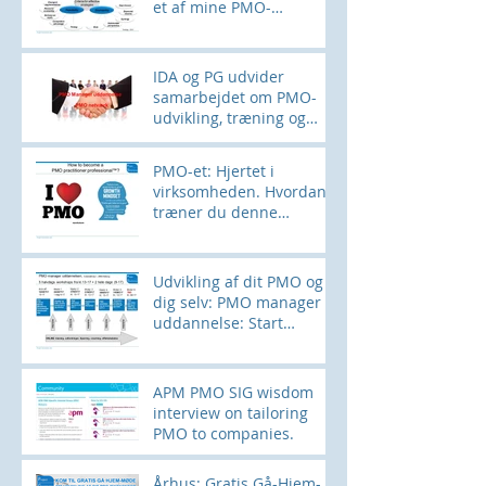
et af mine PMO-
værktøjer her
IDA og PG udvider
samarbejdet om PMO-
udvikling, træning og
networking
PMO-et: Hjertet i
virksomheden. Hvordan
træner du denne
muskel?
Udvikling af dit PMO og
dig selv: PMO manager
uddannelse: Start
28SEPT
APM PMO SIG wisdom
interview on tailoring
PMO to companies.
Århus: Gratis Gå-Hjem-