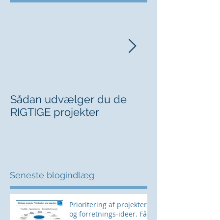
Sådan udvælger du de
Kan du sige fr
RIGTIGE projekter
chefen?
Seneste blogindlæg
Prioritering af projekter
og forretnings-ideer. Få