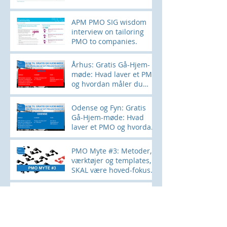
APM PMO SIG wisdom
interview on tailoring
PMO to companies.
Århus: Gratis Gå-Hjem-
møde: Hvad laver et PMO
og hvordan måler du
effekten?
Odense og Fyn: Gratis
Gå-Hjem-møde: Hvad
laver et PMO og hvordan
måler du effekten?
PMO Myte #3: Metoder,
værktøjer og templates,
SKAL være hoved-fokus
for et PMO
High priority PMO-
activity: Shorter Time-to-
market and project-
lifecycle. How?