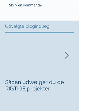
Skriv en kommentar...
Udvalgte blogindlæg
Sådan udvælger du de
Kan du sige fr
RIGTIGE projekter
chefen?