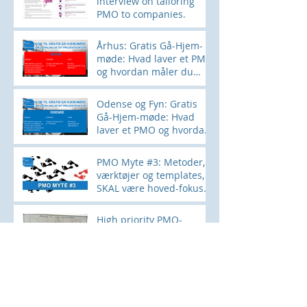
interview on tailoring
PMO to companies.
Århus: Gratis Gå-Hjem-
møde: Hvad laver et PMO
og hvordan måler du
effekten?
Odense og Fyn: Gratis
Gå-Hjem-møde: Hvad
laver et PMO og hvordan
måler du effekten?
PMO Myte #3: Metoder,
værktøjer og templates,
SKAL være hoved-fokus
for et PMO
High priority PMO-
activity: Shorter Time-to-
market and project-
lifecycle. How?
PMO Myte #8: Only large
companies will benefit