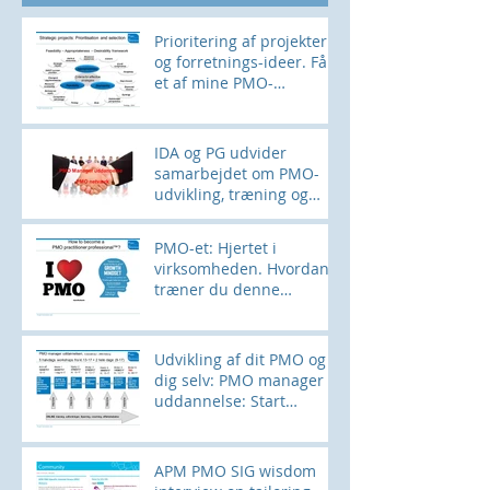
Prioritering af projekter
og forretnings-ideer. Få
et af mine PMO-
værktøjer her
IDA og PG udvider
samarbejdet om PMO-
udvikling, træning og
networking
PMO-et: Hjertet i
virksomheden. Hvordan
træner du denne
muskel?
Udvikling af dit PMO og
dig selv: PMO manager
uddannelse: Start
28SEPT
APM PMO SIG wisdom