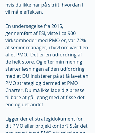
hvis du ikke har på skrift, hvordan I 
vil måle effekten.  
En undersøgelse fra 2015, 
gennemført af ESI, viste i ca 900 
virksomheder med PMO-er, var 72% 
af senior manager, i tvivl om værdien 
af et PMO.  Det er en udfordring af 
de helt store. Og efter min mening 
starter løsningen af den udfordring 
med at DU insisterer på at få lavet en 
PMO strategi og dermed et PMO 
Charter. Du må ikke lade dig presse 
til bare at gå i gang med at fikse det 
ene og det andet.
Ligger der et strategidokument for 
dit PMO eller projektkontor? Står det 
beskrevet hvad PMO-ets mission og 