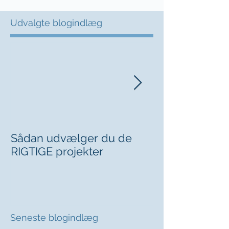
Udvalgte blogindlæg
Sådan udvælger du de
Kan du sige fr
RIGTIGE projekter
chefen?
Seneste blogindlæg