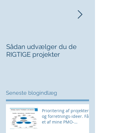
Sådan udvælger du de
Kan du sige fr
RIGTIGE projekter
chefen?
Seneste blogindlæg
Prioritering af projekter
og forretnings-ideer. Få
et af mine PMO-
værktøjer her