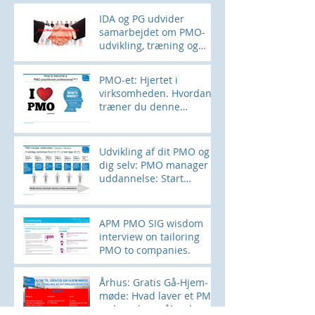
IDA og PG udvider
samarbejdet om PMO-
udvikling, træning og
networking
PMO-et: Hjertet i
virksomheden. Hvordan
træner du denne
muskel?
Udvikling af dit PMO og
dig selv: PMO manager
uddannelse: Start
28SEPT
APM PMO SIG wisdom
interview on tailoring
PMO to companies.
Århus: Gratis Gå-Hjem-
møde: Hvad laver et PMO
og hvordan måler du