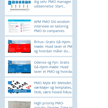
dig selv: PMO manager
uddannelse: Start
28SEPT
APM PMO SIG wisdom
interview on tailoring
PMO to companies.
Århus: Gratis Gå-Hjem-
møde: Hvad laver et PMO
og hvordan måler du
effekten?
Odense og Fyn: Gratis
Gå-Hjem-møde: Hvad
laver et PMO og hvordan
måler du effekten?
PMO Myte #3: Metoder,
værktøjer og templates,
SKAL være hoved-fokus
for et PMO
High priority PMO-
activity: Shorter Time-to-