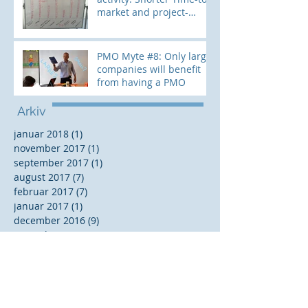
market and project-
lifecycle. How?
PMO Myte #8: Only large
companies will benefit
from having a PMO
Arkiv
januar 2018
(1)
1 indlæg
november 2017
(1)
1 indlæg
september 2017
(1)
1 indlæg
august 2017
(7)
7 indlæg
februar 2017
(7)
7 indlæg
januar 2017
(1)
1 indlæg
december 2016
(9)
9 indlæg
november 2016
(3)
3 indlæg
oktober 2016
(5)
5 indlæg
september 2016
(8)
8 indlæg
august 2016
(5)
5 indlæg
juni 2016
(5)
5 indlæg
maj 2016
(5)
5 indlæg