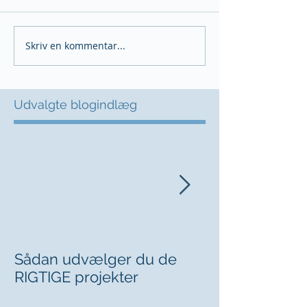
Skriv en kommentar...
Udvalgte blogindlæg
Sådan udvælger du de
Kan du sige fr
RIGTIGE projekter
chefen?