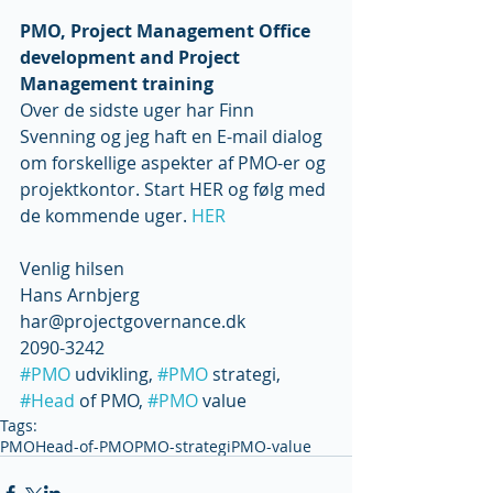
PMO, Project Management Office 
development and Project 
Management training
Over de sidste uger har Finn 
Svenning og jeg haft en E-mail dialog 
om forskellige aspekter af PMO-er og 
projektkontor. Start HER og følg med 
de kommende uger. 
HER
Venlig hilsen
Hans Arnbjerg
har@projectgovernance.dk
2090-3242
#PMO
 udvikling, 
#PMO
 strategi, 
#Head
 of PMO, 
#PMO
 value
Tags:
PMO
Head-of-PMO
PMO-strategi
PMO-value