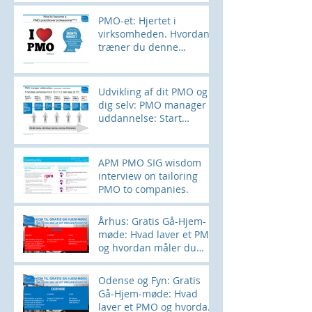
PMO-et: Hjertet i
virksomheden. Hvordan
træner du denne
muskel?
Udvikling af dit PMO og
dig selv: PMO manager
uddannelse: Start
28SEPT
APM PMO SIG wisdom
interview on tailoring
PMO to companies.
Århus: Gratis Gå-Hjem-
møde: Hvad laver et PMO
og hvordan måler du
effekten?
Odense og Fyn: Gratis
Gå-Hjem-møde: Hvad
laver et PMO og hvordan