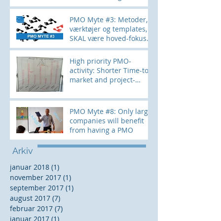
måler du effekten?
PMO Myte #3: Metoder,
værktøjer og templates,
SKAL være hoved-fokus
for et PMO
High priority PMO-
activity: Shorter Time-to-
market and project-
lifecycle. How?
PMO Myte #8: Only large
companies will benefit
from having a PMO
Arkiv
januar 2018
(1)
1 indlæg
november 2017
(1)
1 indlæg
september 2017
(1)
1 indlæg
august 2017
(7)
7 indlæg
februar 2017
(7)
7 indlæg
januar 2017
(1)
1 indlæg