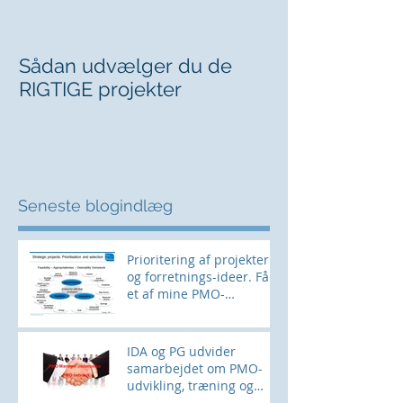
Sådan udvælger du de
Kan du sige fr
RIGTIGE projekter
chefen?
Seneste blogindlæg
Prioritering af projekter
og forretnings-ideer. Få
et af mine PMO-
værktøjer her
IDA og PG udvider
samarbejdet om PMO-
udvikling, træning og
networking