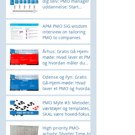
dig selv: PMO manager
uddannelse: Start
28SEPT
APM PMO SIG wisdom
interview on tailoring
PMO to companies.
Århus: Gratis Gå-Hjem-
møde: Hvad laver et PMO
og hvordan måler du
effekten?
Odense og Fyn: Gratis
Gå-Hjem-møde: Hvad
laver et PMO og hvordan
måler du effekten?
PMO Myte #3: Metoder,
værktøjer og templates,
SKAL være hoved-fokus
for et PMO
High priority PMO-
activity: Shorter Time-to-