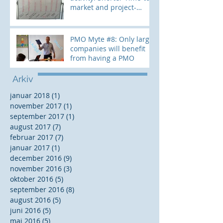
market and project-
lifecycle. How?
PMO Myte #8: Only large
companies will benefit
from having a PMO
Arkiv
januar 2018
(1)
1 indlæg
november 2017
(1)
1 indlæg
september 2017
(1)
1 indlæg
august 2017
(7)
7 indlæg
februar 2017
(7)
7 indlæg
januar 2017
(1)
1 indlæg
december 2016
(9)
9 indlæg
november 2016
(3)
3 indlæg
oktober 2016
(5)
5 indlæg
september 2016
(8)
8 indlæg
august 2016
(5)
5 indlæg
juni 2016
(5)
5 indlæg
maj 2016
(5)
5 indlæg