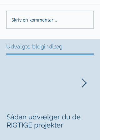
Skriv en kommentar...
Udvalgte blogindlæg
Sådan udvælger du de
Kan du sige fr
RIGTIGE projekter
chefen?